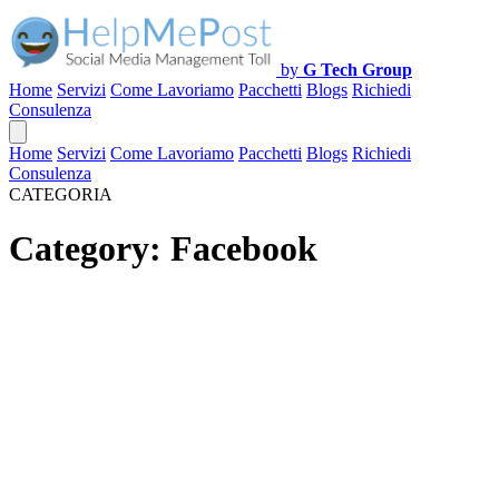
by
G Tech Group
Home
Servizi
Come Lavoriamo
Pacchetti
Blogs
Richiedi
Consulenza
Home
Servizi
Come Lavoriamo
Pacchetti
Blogs
Richiedi
Consulenza
CATEGORIA
Category:
Facebook