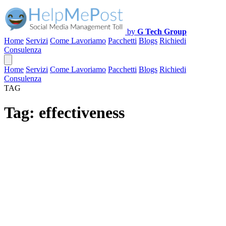
by
G Tech Group
Home
Servizi
Come Lavoriamo
Pacchetti
Blogs
Richiedi
Consulenza
Home
Servizi
Come Lavoriamo
Pacchetti
Blogs
Richiedi
Consulenza
TAG
Tag:
effectiveness