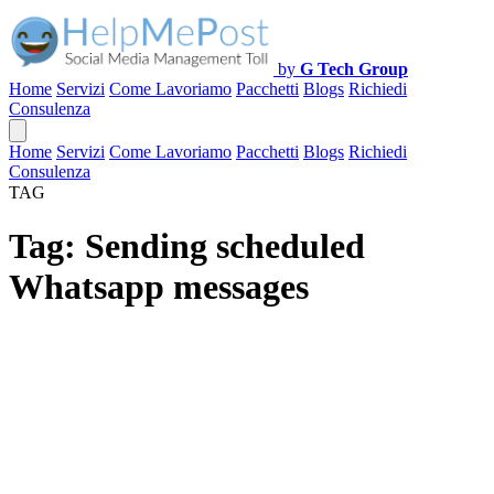
by
G Tech Group
Home
Servizi
Come Lavoriamo
Pacchetti
Blogs
Richiedi
Consulenza
Home
Servizi
Come Lavoriamo
Pacchetti
Blogs
Richiedi
Consulenza
TAG
Tag:
Sending scheduled
Whatsapp messages