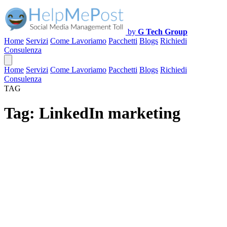
by
G Tech Group
Home
Servizi
Come Lavoriamo
Pacchetti
Blogs
Richiedi
Consulenza
Home
Servizi
Come Lavoriamo
Pacchetti
Blogs
Richiedi
Consulenza
TAG
Tag:
LinkedIn marketing