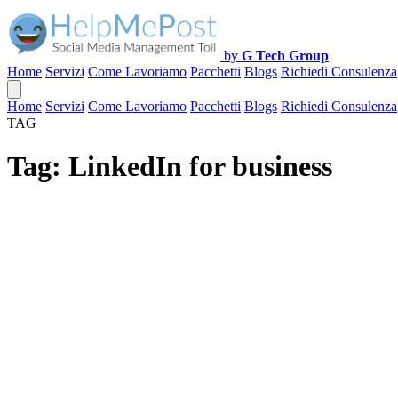
by
G Tech Group
Home
Servizi
Come Lavoriamo
Pacchetti
Blogs
Richiedi Consulenza
Home
Servizi
Come Lavoriamo
Pacchetti
Blogs
Richiedi Consulenza
TAG
Tag:
LinkedIn for business