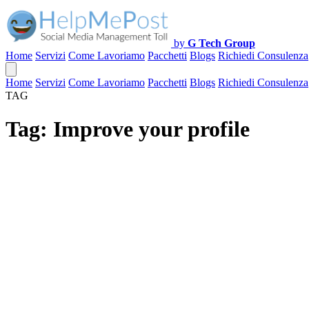
by
G Tech Group
Home
Servizi
Come Lavoriamo
Pacchetti
Blogs
Richiedi Consulenza
Home
Servizi
Come Lavoriamo
Pacchetti
Blogs
Richiedi Consulenza
TAG
Tag:
Improve your profile