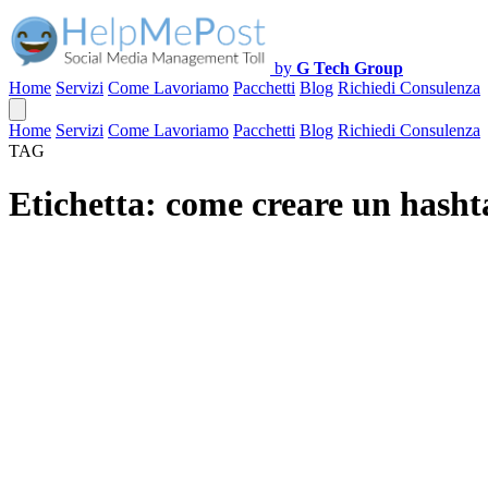
by
G Tech Group
Home
Servizi
Come Lavoriamo
Pacchetti
Blog
Richiedi Consulenza
Home
Servizi
Come Lavoriamo
Pacchetti
Blog
Richiedi Consulenza
TAG
Etichetta:
come creare un hasht