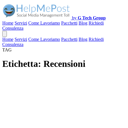
by
G Tech Group
Home
Servizi
Come Lavoriamo
Pacchetti
Blog
Richiedi
Consulenza
Home
Servizi
Come Lavoriamo
Pacchetti
Blog
Richiedi
Consulenza
TAG
Etichetta:
Recensioni