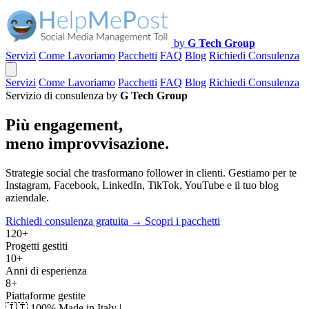
by
G Tech Group
Servizi
Come Lavoriamo
Pacchetti
FAQ
Blog
Richiedi Consulenza
Servizi
Come Lavoriamo
Pacchetti
FAQ
Blog
Richiedi Consulenza
Servizio di consulenza by
G Tech Group
Più engagement,
meno improvvisazione.
Strategie social che trasformano follower in clienti. Gestiamo per te
Instagram, Facebook, LinkedIn, TikTok, YouTube e il tuo blog
aziendale.
Richiedi consulenza gratuita →
Scopri i pacchetti
120+
Progetti gestiti
10+
Anni di esperienza
8+
Piattaforme gestite
🇮🇹
100% Made in Italy
|