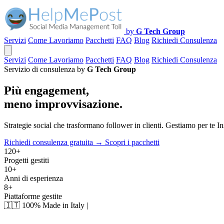
by
G Tech Group
Servizi
Come Lavoriamo
Pacchetti
FAQ
Blog
Richiedi Consulenza
Servizi
Come Lavoriamo
Pacchetti
FAQ
Blog
Richiedi Consulenza
Servizio di consulenza by
G Tech Group
Più engagement,
meno improvvisazione.
Strategie social che trasformano follower in clienti. Gestiamo per te
Richiedi consulenza gratuita →
Scopri i pacchetti
120+
Progetti gestiti
10+
Anni di esperienza
8+
Piattaforme gestite
🇮🇹
100% Made in Italy
|