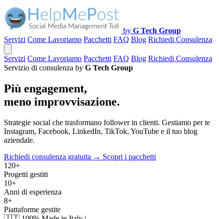
by
G Tech Group
Servizi
Come Lavoriamo
Pacchetti
FAQ
Blog
Richiedi Consulenza
Servizi
Come Lavoriamo
Pacchetti
FAQ
Blog
Richiedi Consulenza
Servizio di consulenza by
G Tech Group
Più engagement,
meno improvvisazione.
Strategie social che trasformano follower in clienti. Gestiamo per te
Instagram, Facebook, LinkedIn, TikTok, YouTube e il tuo blog
aziendale.
Richiedi consulenza gratuita →
Scopri i pacchetti
120+
Progetti gestiti
10+
Anni di esperienza
8+
Piattaforme gestite
🇮🇹
100% Made in Italy
|