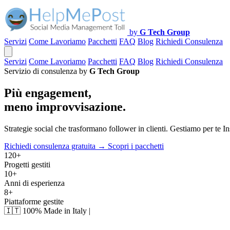
by
G Tech Group
Servizi
Come Lavoriamo
Pacchetti
FAQ
Blog
Richiedi Consulenza
Servizi
Come Lavoriamo
Pacchetti
FAQ
Blog
Richiedi Consulenza
Servizio di consulenza by
G Tech Group
Più engagement,
meno improvvisazione.
Strategie social che trasformano follower in clienti. Gestiamo per te
Richiedi consulenza gratuita →
Scopri i pacchetti
120+
Progetti gestiti
10+
Anni di esperienza
8+
Piattaforme gestite
🇮🇹
100% Made in Italy
|