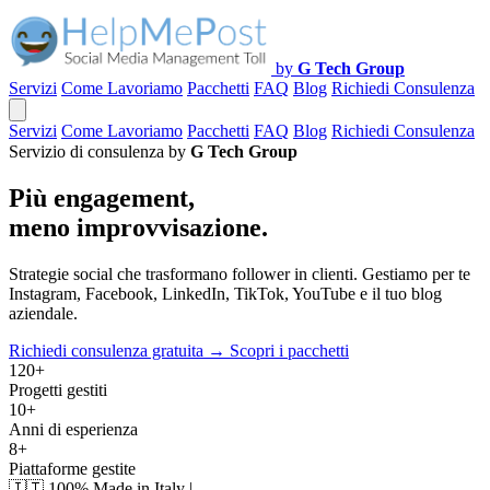
by
G Tech Group
Servizi
Come Lavoriamo
Pacchetti
FAQ
Blog
Richiedi Consulenza
Servizi
Come Lavoriamo
Pacchetti
FAQ
Blog
Richiedi Consulenza
Servizio di consulenza by
G Tech Group
Più engagement,
meno improvvisazione.
Strategie social che trasformano follower in clienti. Gestiamo per te
Instagram, Facebook, LinkedIn, TikTok, YouTube e il tuo blog
aziendale.
Richiedi consulenza gratuita →
Scopri i pacchetti
120+
Progetti gestiti
10+
Anni di esperienza
8+
Piattaforme gestite
🇮🇹
100% Made in Italy
|