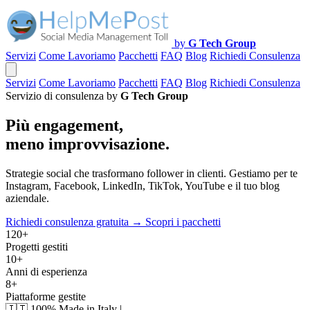
by
G Tech Group
Servizi
Come Lavoriamo
Pacchetti
FAQ
Blog
Richiedi Consulenza
Servizi
Come Lavoriamo
Pacchetti
FAQ
Blog
Richiedi Consulenza
Servizio di consulenza by
G Tech Group
Più engagement,
meno improvvisazione.
Strategie social che trasformano follower in clienti. Gestiamo per te
Instagram, Facebook, LinkedIn, TikTok, YouTube e il tuo blog
aziendale.
Richiedi consulenza gratuita →
Scopri i pacchetti
120+
Progetti gestiti
10+
Anni di esperienza
8+
Piattaforme gestite
🇮🇹
100% Made in Italy
|