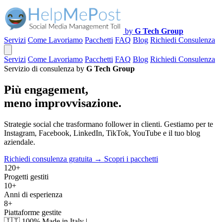
by
G Tech Group
Servizi
Come Lavoriamo
Pacchetti
FAQ
Blog
Richiedi Consulenza
Servizi
Come Lavoriamo
Pacchetti
FAQ
Blog
Richiedi Consulenza
Servizio di consulenza by
G Tech Group
Più engagement,
meno improvvisazione.
Strategie social che trasformano follower in clienti. Gestiamo per te
Instagram, Facebook, LinkedIn, TikTok, YouTube e il tuo blog
aziendale.
Richiedi consulenza gratuita →
Scopri i pacchetti
120+
Progetti gestiti
10+
Anni di esperienza
8+
Piattaforme gestite
🇮🇹
100% Made in Italy
|